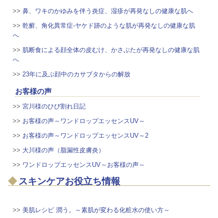
>>
鼻、ワキのかゆみを伴う炎症、湿疹が再発なしの健康な肌へ
>>
乾癬、角化異常症-ヤケド跡のような肌が再発なしの健康な肌
へ
>>
肌断食による顔全体の皮むけ、かさぶたが再発なしの健康な肌
へ
>>
23年に及ぶ顔中のカサブタからの解放
お客様の声
>>
宮川様のひび割れ日記
>>
お客様の声～ワンドロップエッセンスUV～
>>
お客様の声～ワンドロップエッセンスUV～2
>>
大川様の声（脂漏性皮膚炎）
>>
ワンドロップエッセンスUV～お客様の声～
スキンケアお役立ち情報
>>
美肌レシピ 潤う。～素肌が変わる化粧水の使い方～