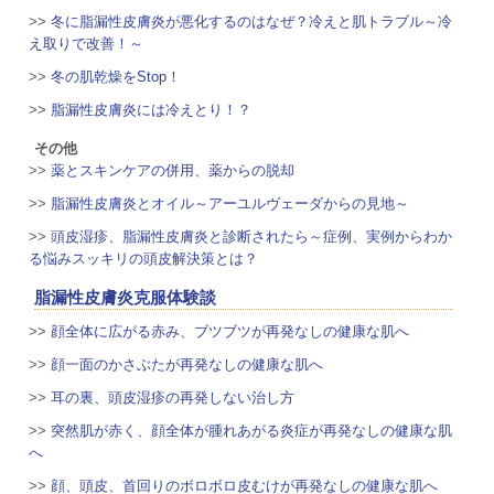
>>
冬に脂漏性皮膚炎が悪化するのはなぜ？冷えと肌トラブル～冷
え取りで改善！～
>>
冬の肌乾燥をStop！
>>
脂漏性皮膚炎には冷えとり！？
その他
>>
薬とスキンケアの併用、薬からの脱却
>>
脂漏性皮膚炎とオイル～アーユルヴェーダからの見地～
>>
頭皮湿疹、脂漏性皮膚炎と診断されたら～症例、実例からわか
る悩みスッキリの頭皮解決策とは？
脂漏性皮膚炎克服体験談
>>
顔全体に広がる赤み、ブツブツが再発なしの健康な肌へ
>>
顔一面のかさぶたが再発なしの健康な肌へ
>>
耳の裏、頭皮湿疹の再発しない治し方
>>
突然肌が赤く、顔全体が腫れあがる炎症が再発なしの健康な肌
へ
>>
顔、頭皮、首回りのボロボロ皮むけが再発なしの健康な肌へ