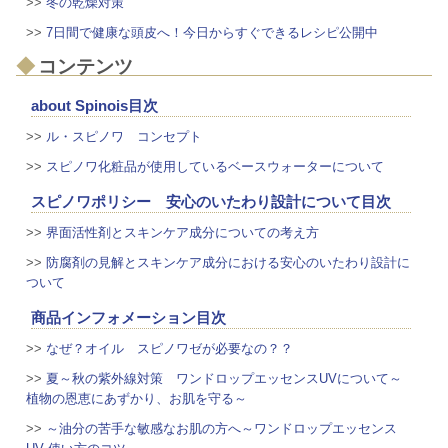
>>
冬の乾燥対策
>>
7日間で健康な頭皮へ！今日からすぐできるレシピ公開中
コンテンツ
about Spinois目次
>>
ル・スピノワ コンセプト
>>
スピノワ化粧品が使用しているベースウォーターについて
スピノワポリシー 安心のいたわり設計について目次
>>
界面活性剤とスキンケア成分についての考え方
>>
防腐剤の見解とスキンケア成分における安心のいたわり設計に
ついて
商品インフォメーション目次
>>
なぜ？オイル スピノワゼが必要なの？？
>>
夏～秋の紫外線対策 ワンドロップエッセンスUVについて～
植物の恩恵にあずかり、お肌を守る～
>>
～油分の苦手な敏感なお肌の方へ～ワンドロップエッセンス