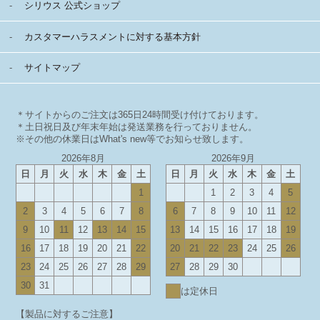
シリウス 公式ショップ
カスタマーハラスメントに対する基本方針
サイトマップ
＊サイトからのご注文は365日24時間受け付けております。
＊土日祝日及び年末年始は発送業務を行っておりません。
※その他の休業日はWhat's new等でお知らせ致します。
2026年8月
2026年9月
日
月
火
水
木
金
土
日
月
火
水
木
金
土
1
1
2
3
4
5
2
3
4
5
6
7
8
6
7
8
9
10
11
12
9
10
11
12
13
14
15
13
14
15
16
17
18
19
16
17
18
19
20
21
22
20
21
22
23
24
25
26
23
24
25
26
27
28
29
27
28
29
30
30
31
は定休日
【製品に対するご注意】