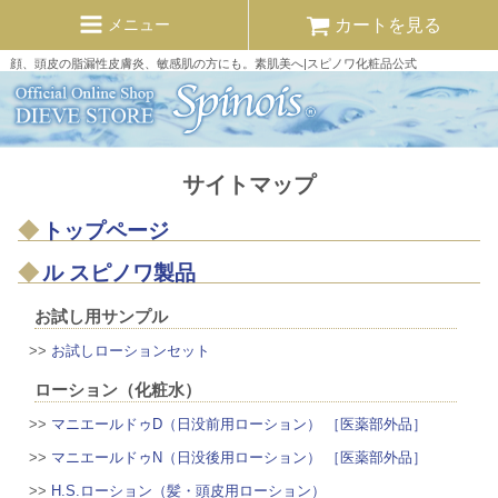
カートを見る
メニュー
顔、頭皮の脂漏性皮膚炎、敏感肌の方にも。素肌美へ|スピノワ化粧品公式
サイトマップ
トップページ
ル スピノワ製品
お試し用サンプル
>>
お試しローションセット
ローション（化粧水）
>>
マニエールドゥD（日没前用ローション） ［医薬部外品］
>>
マニエールドゥN（日没後用ローション） ［医薬部外品］
>>
H.S.ローション（髪・頭皮用ローション）