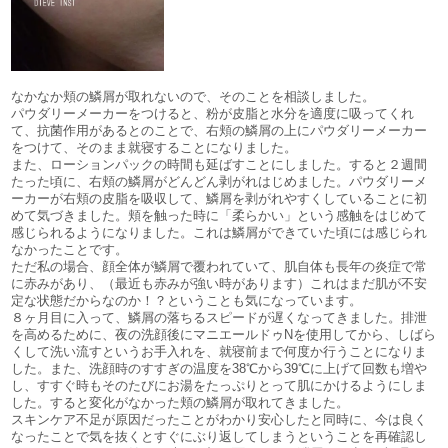
なかなか頬の鱗屑が取れないので、そのことを相談しました。
パウダリーメーカーをつけると、粉が皮脂と水分を適度に吸ってくれ
て、抗菌作用があるとのことで、右頬の鱗屑の上にパウダリーメーカー
をつけて、そのまま就寝することになりました。
また、ローションパックの時間も延ばすことにしました。すると２週間
たった頃に、右頬の鱗屑がどんどん剥がれはじめました。パウダリーメ
ーカーが右頬の皮脂を吸収して、鱗屑を剥がれやすくしていることに初
めて気づきました。頬を触った時に「柔らかい」という感触をはじめて
感じられるようになりました。これは鱗屑ができていた頃には感じられ
なかったことです。
ただ私の場合、顔全体が鱗屑で覆われていて、肌自体も長年の炎症で常
に赤みがあり、（最近も赤みが強い時があります）これはまだ肌が不安
定な状態だからなのか！？ということも気になっています。
８ヶ月目に入って、鱗屑の落ちるスピードが遅くなってきました。排泄
を高めるために、夜の洗顔後にマニエールドゥNを使用してから、しばら
くして洗い流すというお手入れを、就寝前まで何度か行うことになりま
した。また、洗顔時のすすぎの温度を38℃から39℃に上げて回数も増や
し、すすぐ時もそのたびにお湯をたっぷりとって肌にかけるようにしま
した。すると変化がなかった頬の鱗屑が取れてきました。
スキンケア不足が原因だったことがわかり安心したと同時に、今は良く
なったことで気を抜くとすぐにぶり返してしまうということを再確認し