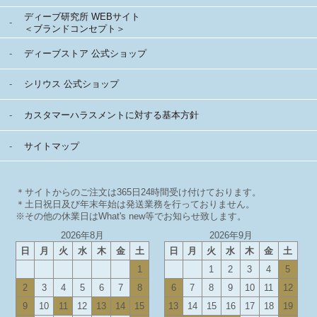
ディーブ研究所 WEBサイト
＜ブランドコンセプト＞
ディーブストア 公式ショップ
シリウス 公式ショップ
カスタマーハラスメントに対する基本方針
サイトマップ
＊サイトからのご注文は365日24時間受け付けております。
＊土日祝日及び年末年始は発送業務を行っておりません。
※その他の休業日はWhat's new等でお知らせ致します。
2026年8月
2026年9月
日
月
火
水
木
金
土
日
月
火
水
木
金
土
1
1
2
3
4
5
2
3
4
5
6
7
8
6
7
8
9
10
11
12
9
10
11
12
13
14
15
13
14
15
16
17
18
19