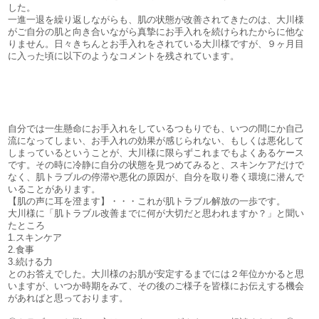
した。
一進一退を繰り返しながらも、肌の状態が改善されてきたのは、大川様
がご自分の肌と向き合いながら真摯にお手入れを続けられたからに他な
りません。日々きちんとお手入れをされている大川様ですが、９ヶ月目
に入った頃に以下のようなコメントを残されています。
自分では一生懸命にお手入れをしているつもりでも、いつの間にか自己
流になってしまい、お手入れの効果が感じられない、もしくは悪化して
しまっているということが、大川様に限らずこれまでもよくあるケース
です。その時に冷静に自分の状態を見つめてみると、スキンケアだけで
なく、肌トラブルの停滞や悪化の原因が、自分を取り巻く環境に潜んで
いることがあります。
【肌の声に耳を澄ます】・・・これが肌トラブル解放の一歩です。
大川様に「肌トラブル改善までに何が大切だと思われますか？」と聞い
たところ
1.スキンケア
2.食事
3.続ける力
とのお答えでした。大川様のお肌が安定するまでには２年位かかると思
いますが、いつか時期をみて、その後のご様子を皆様にお伝えする機会
があればと思っております。