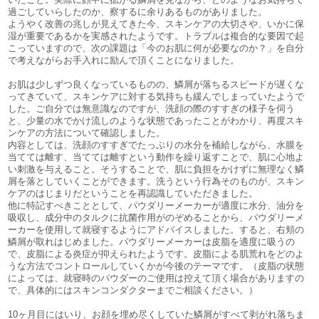
過ごしていらしたのか、察するに余りあるものがありました。
ようやく改善の兆しが見えてきた今、スキンケアの大切さや、いかに保
湿が重要であるかを実感されたようです。トラブルは複合的な要因で起
こっていますので、次の課題は「今のお肌に何が必要なのか？」を自分
で考えながらお手入れに励んで頂くことになりました。
お肌は少しずつ良くなっているものの、鱗屑が落ちるスピードが遅くな
ってきていて、スキンケアに対する気持ちも緩んでしまっていたようで
した。ご自分では無意識なのですが、洗顔の際のすすぎの様子を伺う
と、少量の水でかけ流しのような状態であったことがわかり、再度スキ
ンケアの方法について確認しました。
内容としては、洗顔のすすぎでたっぷりの水分を補給しながら、水膜を
当てては離す、当てては離すという動作を繰り返すことで、肌に心地よ
い刺激を与えること。そうすることで、肌に負担をかけずに無理なく鱗
屑を落としていくことができます。洗うという行為そのものが、スキン
ケアのはじまりだということを再認識していただきました。
他に特記すべきこととして、パウダリーメーカーが適度に水分、油分を
吸収し、成分中のタルクに抗菌作用がのぞめることから、パウダリーメ
ーカーを使用して就寝するようにアドバイスしました。すると、右頬の
鱗屑が取れはじめました。パウダリーメーカーは皮脂を適度に吸うの
で、皮脂による炎症が抑えられたようです。皮脂による肌荒れをどのよ
うな方法でコントロールしていくかが今後のテーマです。（皮脂の状態
によっては、就寝時のパウダーのご使用は控えて頂く場合がありますの
で、具体的にはスキンコンダクターまでご相談ください。）
10ヶ月目にはいり、お顔を埋め尽くしていた鱗屑がすべて剥がれ落ちま