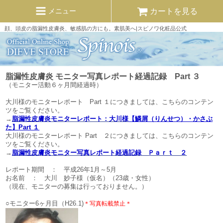
カートを見る
メニュー
顔、頭皮の脂漏性皮膚炎、敏感肌の方にも。素肌美へ|スピノワ化粧品公式
脂漏性皮膚炎 モニター写真レポート経過記録 Part ３
（モニター活動６ヶ月間経過時）
大川様のモニターレポート Part １につきましては、こちらのコンテン
ツをご覧ください。
→
脂漏性皮膚炎モニターレポート：大川様
【鱗屑（りんせつ）・かさぶ
た】
Part １
大川様のモニターレポート Part ２につきましては、こちらのコンテン
ツをご覧ください。
→
脂漏性皮膚炎モニター写真レポート経過記録 Ｐａｒｔ ２
レポート期間 ： 平成26年1月～5月
お名前 ： 大川 妙子様（仮名）（23歳・女性）
（現在、モニターの募集は行っておりません。）
○モニター6ヶ月目（H26.1)
＊写真転載禁止＊