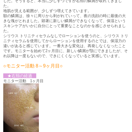
した。そうすると、本当に少しずつですが右頬の鱗屑が取れてきまし
た。
地肌が見える範囲が、少しずつ増えてきています。
額の鱗屑は、徐々に周りから剥がれていって、夜の洗顔の時に最後の大
きな塊がとれました。顕著に新しい鱗屑ができなくなって、保湿という
スキンケアがいかに自分にとって重要なことなのかを感じさせられまし
た。
シリウス トリニティセラムなしでローションを使うのと、シリウス トリ
ニティセラムを使用してからローションを使用するのとでは、保湿力の
違いがあると感じています。一番大きな変化は、再発しなくなったこと
です。モニターを始めて2ヶ月目に、新しい鱗屑が顎にできましたが、そ
れ以降は一度もないので、できにくくなっていると実感しています。
○モニター活動 8～9ヶ月目○
★右頬の経過
モニター活動 1ヶ月目