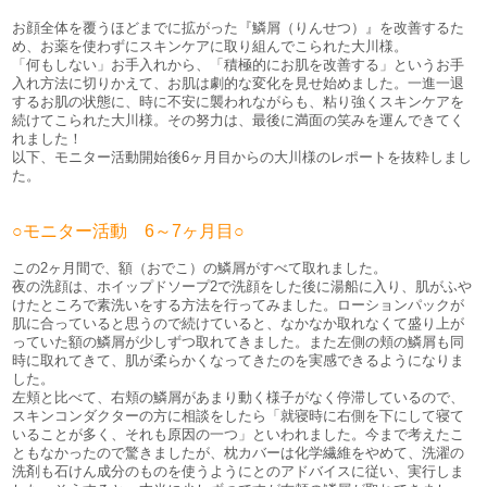
お顔全体を覆うほどまでに拡がった『鱗屑（りんせつ）』を改善するた
め、お薬を使わずにスキンケアに取り組んでこられた大川様。
「何もしない」お手入れから、「積極的にお肌を改善する」というお手
入れ方法に切りかえて、お肌は劇的な変化を見せ始めました。一進一退
するお肌の状態に、時に不安に襲われながらも、粘り強くスキンケアを
続けてこられた大川様。その努力は、最後に満面の笑みを運んできてく
れました！
以下、モニター活動開始後6ヶ月目からの大川様のレポートを抜粋しまし
た。
○モニター活動 6～7ヶ月目○
この2ヶ月間で、額（おでこ）の鱗屑がすべて取れました。
夜の洗顔は、ホイップドソープ2で洗顔をした後に湯船に入り、肌がふや
けたところで素洗いをする方法を行ってみました。ローションパックが
肌に合っていると思うので続けていると、なかなか取れなくて盛り上が
っていた額の鱗屑が少しずつ取れてきました。また左側の頬の鱗屑も同
時に取れてきて、肌が柔らかくなってきたのを実感できるようになりま
した。
左頬と比べて、右頬の鱗屑があまり動く様子がなく停滞しているので、
スキンコンダクターの方に相談をしたら「就寝時に右側を下にして寝て
いることが多く、それも原因の一つ」といわれました。今まで考えたこ
ともなかったので驚きましたが、枕カバーは化学繊維をやめて、洗濯の
洗剤も石けん成分のものを使うようにとのアドバイスに従い、実行しま