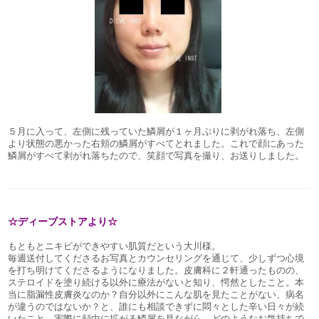
５月に入って、左側に残っていた鱗屑が１ヶ月ぶりに剥がれ落ち、左側
より状態の悪かった右頬の鱗屑がすべてとれました。これで顔にあった
鱗屑がすべて剥がれ落ちたので、笑顔で写真を撮り、お送りしました。
☆ディーブストアより☆
もともとニキビができやすい肌質だという大川様。
毎週送付してくださるお写真とカウンセリングを通じて、少しずつ心境
を打ち明けてくださるようになりました。皮膚科に２軒通ったものの、
ステロイドを塗り続ける以外に療法がないと知り、愕然としたこと。本
当に脂漏性皮膚炎なのか？自分以外にこんな肌を見たことがない、病名
が違うのではないか？と、誰にも相談できずに悶々とした辛い日々が続
いたこと。実際に顔中に拡がる鱗屑を見ながら、どのようなお気持ちで