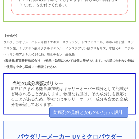
「中ぶた」をお付けください。
【全成分】
タルク、カオリン、ハトムギ種子エキス、スクワラン、トコフェロール、ホホバ種子油、ステ
アリン酸、ミリスチン酸オクチルドデシル、イソステアリン酸グリセリズ、水酸化AI、エチル
ヘキサン酸アルキル(C14-18)、酸化チタン、酸化鉄
○製造元:石田香粧株式会社 ○効果・効能については個人差があります。○お肌に合わない時は
ご使用を中止し医師にご相談ください。
当社の成分表記ポリシー
原料に含まれる微量添加物はキャリーオーバー成分として記載が
省略されることがあります。敏感なお肌は、その成分にも反応す
ることがあるため、弊社ではキャリーオーバー成分も含めた全成
分を表記しております。
防腐剤の見解と安心のいたわり設計
パウダリーメーカー UVミクロパウダー