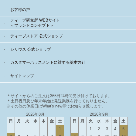
お客様の声
ディーブ研究所 WEBサイト
＜ブランドコンセプト＞
ディーブストア 公式ショップ
シリウス 公式ショップ
カスタマーハラスメントに対する基本方針
サイトマップ
＊サイトからのご注文は365日24時間受け付けております。
＊土日祝日及び年末年始は発送業務を行っておりません。
※その他の休業日はWhat's new等でお知らせ致します。
2026年8月
2026年9月
日
月
火
水
木
金
土
日
月
火
水
木
金
土
1
1
2
3
4
5