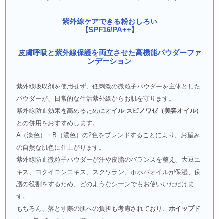
紫外線ケアできる粉おしろい
【SPF16/PA++】
皮膚呼吸と紫外線保護を両立させた高機能パウダーファ
ンデーション
紫外線吸収剤を使用せず、低刺激の微粒子パウダーを主体とした
パウダーが、日常的な生活紫外線からお肌を守ります。
紫外線防止効果を高めるために
オイル スピノワゼ（美容オイル）
との併用をおすすめします。
A（淡色）・B（濃色）の2色をブレンドすることにより、お望み
の自然な肌色に仕上がります。
紫外線防止微粒子パウダーが汗や皮脂のバランスを整え、大豆エ
キス、ヨクイニンエキス、スクワラン、ホホバオイルが保湿、保
護の役割をするため、どのようなシーンでもお使いいただけま
す。
もちろん、落とす際の肌への負担も考慮されており、
ホイップド