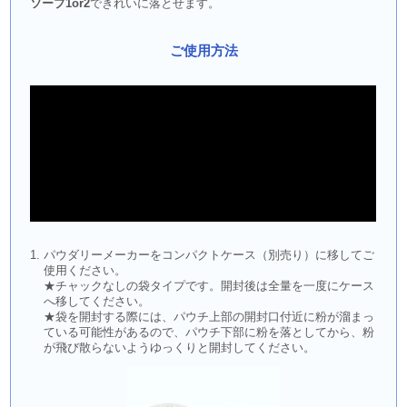
ソープ1or2
できれいに落とせます。
ご使用方法
パウダリーメーカーをコンパクトケース（別売り）に移してご
使用ください。
★チャックなしの袋タイプです。開封後は全量を一度にケース
へ移してください。
★袋を開封する際には、パウチ上部の開封口付近に粉が溜まっ
ている可能性があるので、パウチ下部に粉を落としてから、粉
が飛び散らないようゆっくりと開封してください。