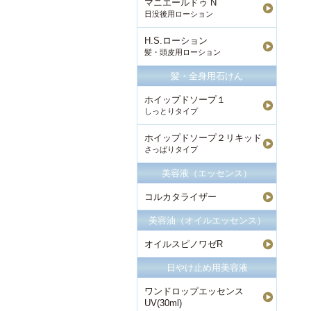
マニエールドゥ N
日没後用ローション
H.S.ローション
髪・頭皮用ローション
髪・全身用石けん
ホイップドソープ１
しっとりタイプ
ホイップドソープ２リキッド
さっぱりタイプ
美容液（エッセンス）
コルカタライザー
美容油（オイルエッセンス）
オイルスピノワゼR
日やけ止め用美容液
ワンドロップエッセンス
UV(30ml)