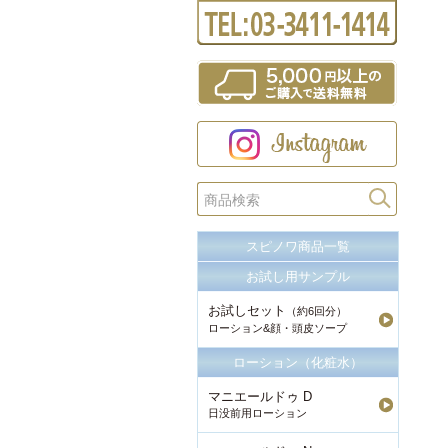
スピノワ商品一覧
お試し用サンプル
お試しセット
（約6回分）
ローション&顔・頭皮ソープ
ローション（化粧水）
マニエールドゥ D
日没前用ローション