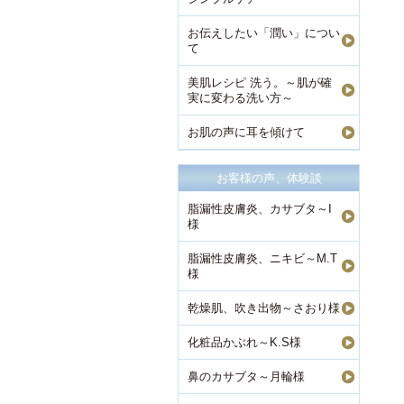
お伝えしたい「潤い」につい
て
美肌レシピ 洗う。～肌が確
実に変わる洗い方～
お肌の声に耳を傾けて
お客様の声、体験談
脂漏性皮膚炎、カサブタ～I
様
脂漏性皮膚炎、ニキビ～M.T
様
乾燥肌、吹き出物～さおり様
化粧品かぶれ～K.S様
鼻のカサブタ～月輪様