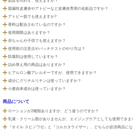
肌質を問わず、使えますか？
脂漏性皮膚炎やアトピーなど皮膚炎専用の化粧品ですか？
アトピー肌でも使えますか?
香料は配合されているのですか？
使用期限はありますか？
赤ちゃんや子供でも使えますか？
使用前の注意点やパッチテストのやり方は？
防腐剤は使用していますか？
詰め替え用の商品はありますか？
ヒアルロン酸アレルギーですが、使用できますか？
成分にグリチルリチンは使っていますか？
小麦由来成分は使っていますか？
商品について
ローションが2種類ありますが、どう違うのですか？
乳液・クリーム類がありませんが、エイジングケアとしても使用できま
『オイル スピノワゼ』と『コルカタライザー』、どちらが必須商品に