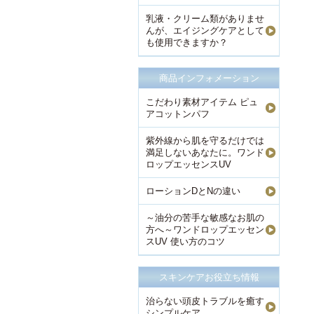
乳液・クリーム類がありませ
んが、エイジングケアとして
も使用できますか？
商品インフォメーション
こだわり素材アイテム ピュ
アコットンパフ
紫外線から肌を守るだけでは
満足しないあなたに。ワンド
ロップエッセンスUV
ローションDとNの違い
～油分の苦手な敏感なお肌の
方へ～ワンドロップエッセン
スUV 使い方のコツ
スキンケアお役立ち情報
治らない頭皮トラブルを癒す
シンプルケア