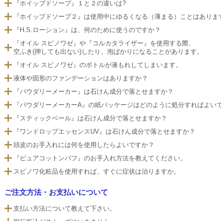
『ホイップドソープ』１と２の違いは?
『ホイップドソープ２』は使用中にゆるくなる（薄まる）ことはありま
『H.S.ローション』は、何のために使うのですか？
『オイル スピノワゼ』や『コルカタライザー』を使用する際、
空ふき(押しても出ない)したり、泡ばかりになることがあります。
『オイル スピノワゼ』のボトルが液もれしてしまいます。
液体や固形のファンデーションはありますか？
『パウダリーメーカー』は石けん成分で落とせますか？
『パウダリーメーカーA』の紙パッケージはどのように処分すればよい
『スティックベール』は石けん成分で落とせますか？
『ワンドロップエッセンスUV』は石けん成分で落とせますか？
頭皮のお手入れには何を使用したらよいですか？
『ピュアコットンパフ』のお手入れ方法を教えてください。
スピノワ化粧品を使用すれば、すぐに症状は治りますか。
ご注文方法・お支払いについて
支払い方法について教えて下さい。