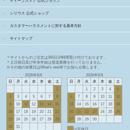
ディーブストア 公式ショップ
シリウス 公式ショップ
カスタマーハラスメントに対する基本方針
サイトマップ
＊サイトからのご注文は365日24時間受け付けております。
＊土日祝日及び年末年始は発送業務を行っておりません。
※その他の休業日はWhat's new等でお知らせ致します。
2026年8月
2026年9月
日
月
火
水
木
金
土
日
月
火
水
木
金
土
1
1
2
3
4
5
2
3
4
5
6
7
8
6
7
8
9
10
11
12
9
10
11
12
13
14
15
13
14
15
16
17
18
19
16
17
18
19
20
21
22
20
21
22
23
24
25
26
23
24
25
26
27
28
29
27
28
29
30
30
31
は定休日