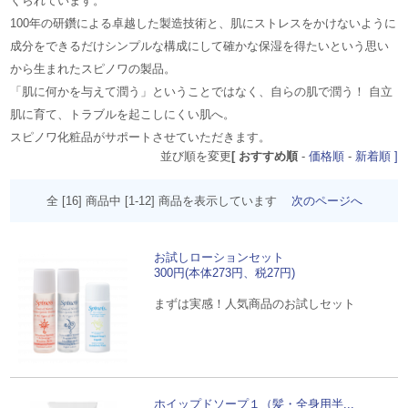
くられています。
100年の研鑽による卓越した製造技術と、肌にストレスをかけないように
成分をできるだけシンプルな構成にして確かな保湿を得たいという思い
から生まれたスピノワの製品。
「肌に何かを与えて潤う」ということではなく、自らの肌で潤う！ 自立
肌に育て、トラブルを起こしにくい肌へ。
スピノワ化粧品がサポートさせていただきます。
並び順を変更
[ おすすめ順
-
価格順
-
新着順 ]
全 [16] 商品中 [1-12] 商品を表示しています
次のページへ
お試しローションセット
300円(本体273円、税27円)
まずは実感！人気商品のお試しセット
ホイップドソープ１（髪・全身用半...