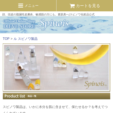
カートを見る
メニュー
顔、頭皮の脂漏性皮膚炎、敏感肌の方にも。素肌美へ|スピノワ化粧品公式
TOP
>
ル スピノワ製品
スピノワ製品は、いかに水分を肌に含ませて、保たせるか？を考えてつ