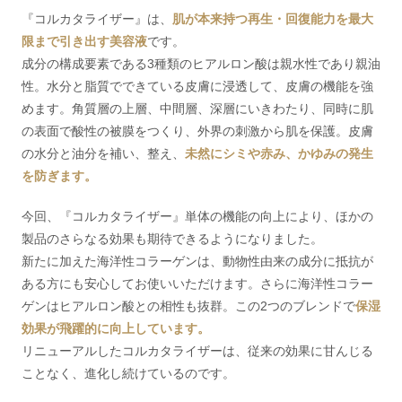
『コルカタライザー』は、
肌が本来持つ再生・回復能力を最大
限まで引き出す美容液
です。
成分の構成要素である3種類のヒアルロン酸は親水性であり親油
性。水分と脂質でできている皮膚に浸透して、皮膚の機能を強
めます。角質層の上層、中間層、深層にいきわたり、同時に肌
の表面で酸性の被膜をつくり、外界の刺激から肌を保護。皮膚
の水分と油分を補い、整え、
未然にシミや赤み、かゆみの発生
を防ぎます。
今回、『コルカタライザー』単体の機能の向上により、ほかの
製品のさらなる効果も期待できるようになりました。
新たに加えた海洋性コラーゲンは、動物性由来の成分に抵抗が
ある方にも安心してお使いいただけます。さらに海洋性コラー
ゲンはヒアルロン酸との相性も抜群。この2つのブレンドで
保湿
効果が飛躍的に向上しています。
リニューアルしたコルカタライザーは、従来の効果に甘んじる
ことなく、進化し続けているのです。