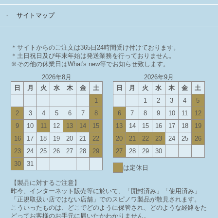
サイトマップ
＊サイトからのご注文は365日24時間受け付けております。
＊土日祝日及び年末年始は発送業務を行っておりません。
※その他の休業日はWhat's new等でお知らせ致します。
2026年8月
2026年9月
日
月
火
水
木
金
土
日
月
火
水
木
金
土
1
1
2
3
4
5
2
3
4
5
6
7
8
6
7
8
9
10
11
12
9
10
11
12
13
14
15
13
14
15
16
17
18
19
16
17
18
19
20
21
22
20
21
22
23
24
25
26
23
24
25
26
27
28
29
27
28
29
30
30
31
は定休日
【製品に対するご注意】
昨今、インターネット販売等に於いて、「開封済み」「使用済み」
「正規取扱い店ではない店舗」でのスピノワ製品が散見されます。
こういったものは、どこでどのように保管され、どのような経路をた
どってお客様のお手元に届いたかわかりません。